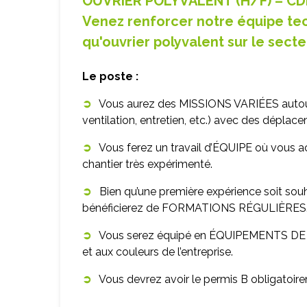
OUVRIER POLYVALENT (H/F) – CD
Venez renforcer notre équipe te
qu'ouvrier polyvalent sur le sect
Le poste :
➲
Vous aurez des MISSIONS VARIÉES autour d
ventilation, entretien, etc.) avec des déplac
➲
Vous ferez un travail d’ÉQUIPE où vous
chantier très expérimenté.
➲
Bien qu’une première expérience soit sou
bénéficierez de FORMATIONS RÉGULIÈRES
➲
Vous serez équipé en ÉQUIPEMENTS D
et aux couleurs de l’entreprise.
➲
Vous devrez avoir le permis B obligatoir