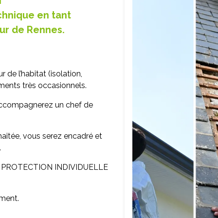
I
chnique en tant
eur de Rennes.
e l’habitat (isolation,
ements très occasionnels.
 accompagnerez un chef de
haitée, vous serez encadré et
.
E PROTECTION INDIVIDUELLE
ement.