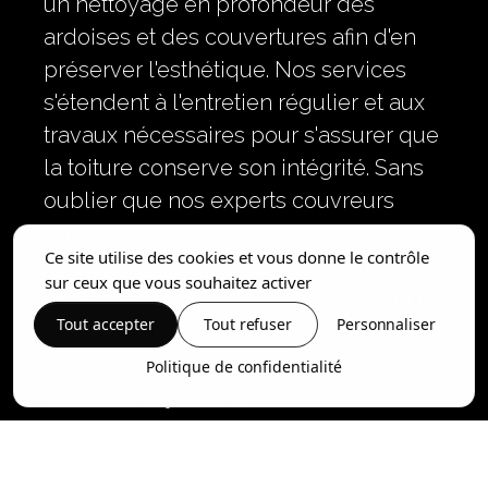
un nettoyage en profondeur des
ardoises et des couvertures afin d'en
préserver l'esthétique. Nos services
s'étendent à l'entretien régulier et aux
travaux nécessaires pour s'assurer que
la toiture conserve son intégrité. Sans
oublier que nos experts couvreurs
privilégient la sécurité à chaque étape.
Ce site utilise des cookies et vous donne le contrôle
Choisir de faire confiance à notre
sur ceux que vous souhaitez activer
expertise, c'est choisir l'engagement et
Tout accepter
Tout refuser
Personnaliser
la qualité pour votre maison. Pour un
devis sans engagement, contactez-
Politique de confidentialité
nous dès aujourd'hui.