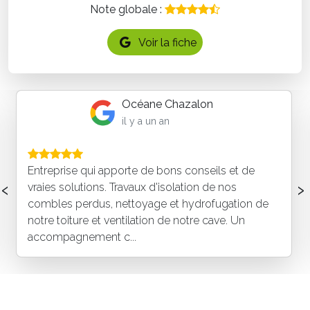
Note globale :
Voir la fiche
Océane Chazalon
il y a un an
ui apporte de bons conseils et de
Équipe sympa
‹
›
ons. Travaux d'isolation de nos
l'écoute et a
dus, nettoyage et hydrofugation de
même si les d
 et ventilation de notre cave. Un
la Maison qu
ent c...