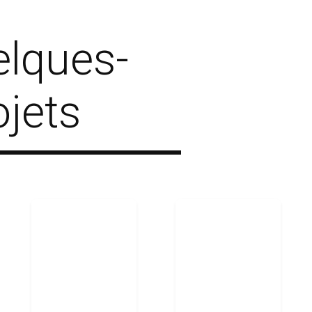
elques-
ojets